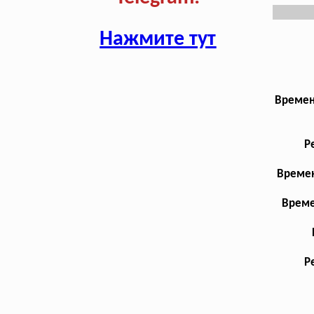
Нажмите тут
Времен
Р
Времен
Време
Р