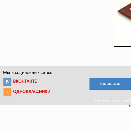
Мы в социальных сетях:
ВКОНТАКТЕ
Как заказать
ОДНОКЛАССНИКИ
Временная регистрация 
С