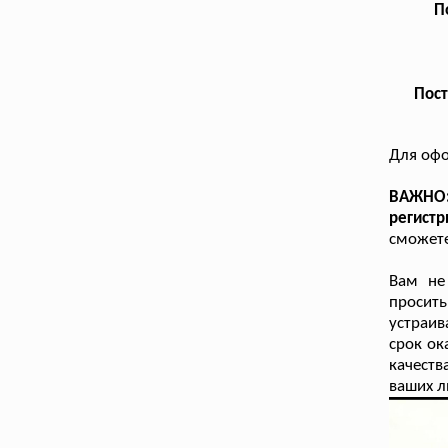
П
Пост
Для офо
ВАЖНО: 
регистр
сможете
Вам не
просит
устраи
срок ок
качеств
ваших л