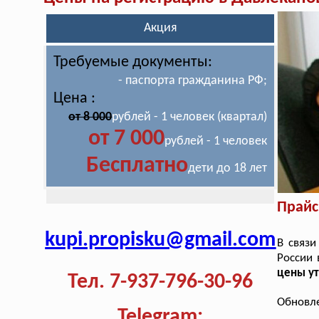
Акция
Требуемые документы:
- паспорта гражданина РФ;
Цена :
от 8 000
рублей - 1 человек (квартал)
от 7 000
рублей - 1 человек
Бесплатно
дети до 18 лет
Прайс
kupi.propisku@gmail.com
В связи
России 
цены у
Тел. 7-937-796-30-96
Обновле
Telegram: